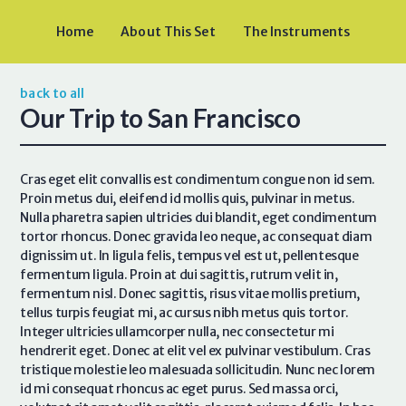
Home
About This Set
The Instruments
back to all
Our Trip to San Francisco
Cras eget elit convallis est condimentum congue non id sem.
Proin metus dui, eleifend id mollis quis, pulvinar in metus.
Nulla pharetra sapien ultricies dui blandit, eget condimentum
tortor rhoncus. Donec gravida leo neque, ac consequat diam
dignissim ut. In ligula felis, tempus vel est ut, pellentesque
fermentum ligula. Proin at dui sagittis, rutrum velit in,
fermentum nisl. Donec sagittis, risus vitae mollis pretium,
tellus turpis feugiat mi, ac cursus nibh metus quis tortor.
Integer ultricies ullamcorper nulla, nec consectetur mi
hendrerit eget. Donec at elit vel ex pulvinar vestibulum. Cras
tristique molestie leo malesuada sollicitudin. Nunc nec lorem
id mi consequat rhoncus ac eget purus. Sed massa orci,