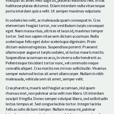
volutpat sit amet velit sagittis, placerat euismod felis. In hac
habitasse platea dictumst. Etiam interdum nulla vitae neque
porta interdum quis a velit. Ut semper maximus vulputate.
In sodales leo velit, ac malesuada quam consequat in. Cras
elementum feugiat tortor, nec vestibulum turpis consequat
eget. Nam massa risus, ultrices et lacus id, maximus tempor
tortor. Sed non sapien vitae sem dictum accumsan. Nulla
scelerisque felis eget dolor scelerisque dignissim. Proin
dictum euismod egestas. Suspendisse potenti. Praesent
ullamcorper augue ut turpis sodales, ut luctus mauris mattis.
Suspendisse accumsan ex arcu, in viverra odio hendrerit ac.
Pellentesque tincidunt tortor nunc, vel commodo neque
convallis aliquet. Cras mattis nec mi non sollicitudin. Vivamus
semper euismod lectus sit amet ullamcorper. Nullam in nibh
malesuada, vehicula sem sit amet, semper velit.
Cras pharetra, mauris sed feugiat accumsan, nisl quam
rhoncus erat, non pulvinar urna velit non libero. Ut interdum
suscipit fringilla. Donec semper volutpat libero, sed sollicitudin
lectus tempus at. Sed congue lacinia tortor. Integer lacinia
felis ac odio dictum tempor. Nullam massa mi, pulvinar