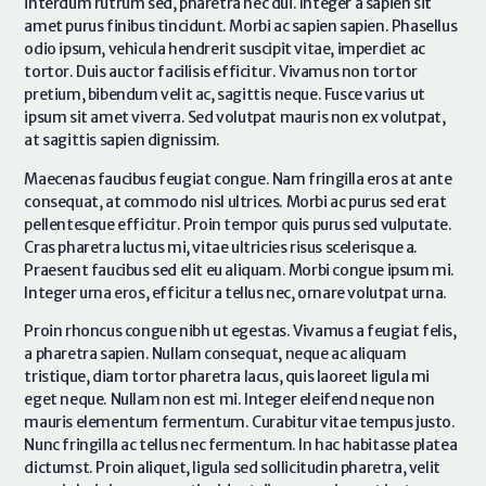
interdum rutrum sed, pharetra nec dui. Integer a sapien sit
amet purus finibus tincidunt. Morbi ac sapien sapien. Phasellus
odio ipsum, vehicula hendrerit suscipit vitae, imperdiet ac
tortor. Duis auctor facilisis efficitur. Vivamus non tortor
pretium, bibendum velit ac, sagittis neque. Fusce varius ut
ipsum sit amet viverra. Sed volutpat mauris non ex volutpat,
at sagittis sapien dignissim.
Maecenas faucibus feugiat congue. Nam fringilla eros at ante
consequat, at commodo nisl ultrices. Morbi ac purus sed erat
pellentesque efficitur. Proin tempor quis purus sed vulputate.
Cras pharetra luctus mi, vitae ultricies risus scelerisque a.
Praesent faucibus sed elit eu aliquam. Morbi congue ipsum mi.
Integer urna eros, efficitur a tellus nec, ornare volutpat urna.
Proin rhoncus congue nibh ut egestas. Vivamus a feugiat felis,
a pharetra sapien. Nullam consequat, neque ac aliquam
tristique, diam tortor pharetra lacus, quis laoreet ligula mi
eget neque. Nullam non est mi. Integer eleifend neque non
mauris elementum fermentum. Curabitur vitae tempus justo.
Nunc fringilla ac tellus nec fermentum. In hac habitasse platea
dictumst. Proin aliquet, ligula sed sollicitudin pharetra, velit