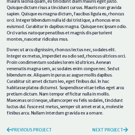
mauris lacinia quam, eu tincidunt diam mauris eget justo.
Quisque dictum risus a tincidunt cursus. Mauris non gravida
sapien. Quisque eu magna dictum, faucibus ligula eu, rhoncus
orci. Integer bibendum nulla id dui tristique, a rhoncus eros
euismod. Curabitur in dapibus magna. Quisque nec ipsum odio.
Orci varius natoque penatibus et magnis dis parturient
montes, nascetur ridiculus mus.
Donec ut arcu dignissim, rhoncus lectus nec, sodales elit.
Integer ex metus, imperdiet eu odio sed, rhoncus ultrices orci.
Proin condimentum sodales lorem id ultrices. Aenean
venenatis magna sem, ac sodales enim congue nec. Sed ut
bibendum ex. Aliquam in purus ac augue mollis dapibus.
Curabitur sit amet dictum leo, eget finibus dui. In hac
habitasse platea dictumst. Suspendisse vitae tellus eget arcu
pretium dictum. Nam tempor efficitur nulla in mollis.
Maecenas orci neque, ullamcorper eu felis sodales, tincidunt
luctus dui. Fusce est metus, semper sit amet erat a, molestie
finibus arcu. Nullam interdum gravida ex a ornare.
PREVIOUS PROJECT
NEXT PROJECT