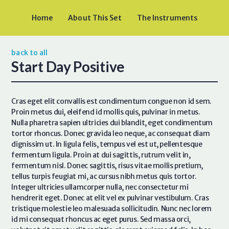
Home
About This Set
The Instruments
back to all
Start Day Positive
Cras eget elit convallis est condimentum congue non id sem.
Proin metus dui, eleifend id mollis quis, pulvinar in metus.
Nulla pharetra sapien ultricies dui blandit, eget condimentum
tortor rhoncus. Donec gravida leo neque, ac consequat diam
dignissim ut. In ligula felis, tempus vel est ut, pellentesque
fermentum ligula. Proin at dui sagittis, rutrum velit in,
fermentum nisl. Donec sagittis, risus vitae mollis pretium,
tellus turpis feugiat mi, ac cursus nibh metus quis tortor.
Integer ultricies ullamcorper nulla, nec consectetur mi
hendrerit eget. Donec at elit vel ex pulvinar vestibulum. Cras
tristique molestie leo malesuada sollicitudin. Nunc nec lorem
id mi consequat rhoncus ac eget purus. Sed massa orci,