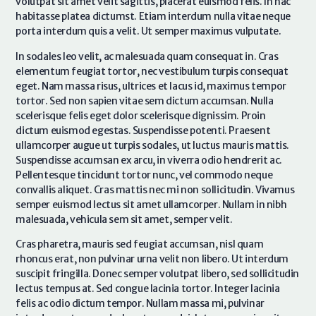
volutpat sit amet velit sagittis, placerat euismod felis. In hac
habitasse platea dictumst. Etiam interdum nulla vitae neque
porta interdum quis a velit. Ut semper maximus vulputate.
In sodales leo velit, ac malesuada quam consequat in. Cras
elementum feugiat tortor, nec vestibulum turpis consequat
eget. Nam massa risus, ultrices et lacus id, maximus tempor
tortor. Sed non sapien vitae sem dictum accumsan. Nulla
scelerisque felis eget dolor scelerisque dignissim. Proin
dictum euismod egestas. Suspendisse potenti. Praesent
ullamcorper augue ut turpis sodales, ut luctus mauris mattis.
Suspendisse accumsan ex arcu, in viverra odio hendrerit ac.
Pellentesque tincidunt tortor nunc, vel commodo neque
convallis aliquet. Cras mattis nec mi non sollicitudin. Vivamus
semper euismod lectus sit amet ullamcorper. Nullam in nibh
malesuada, vehicula sem sit amet, semper velit.
Cras pharetra, mauris sed feugiat accumsan, nisl quam
rhoncus erat, non pulvinar urna velit non libero. Ut interdum
suscipit fringilla. Donec semper volutpat libero, sed sollicitudin
lectus tempus at. Sed congue lacinia tortor. Integer lacinia
felis ac odio dictum tempor. Nullam massa mi, pulvinar