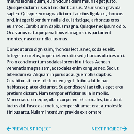
mauris lacinia quam, eu tincidunt diam mauris eget justo.
Quisque dictum risus a tincidunt cursus. Mauris non gravida
sapien. Quisque eu magna dictum, faucibus ligula eu, rhoncus
orci. Integer bibendum nulla id dui tristique, a rhoncus eros
euismod. Curabitur in dapibus magna. Quisque nec ipsum odio.
Orci varius natoque penatibus et magnis dis parturient
montes, nascetur ridiculus mus.
Donec ut arcu dignissim, rhoncus lectus nec, sodales elit.
Integer ex metus, imperdiet eu odio sed, rhoncus ultrices orci.
Proin condimentum sodales lorem id ultrices. Aenean
venenatis magna sem, ac sodales enim congue nec. Sed ut
bibendum ex. Aliquam in purus ac augue mollis dapibus.
Curabitur sit amet dictum leo, eget finibus dui. In hac
habitasse platea dictumst. Suspendisse vitae tellus eget arcu
pretium dictum. Nam tempor efficitur nulla in mollis.
Maecenas orci neque, ullamcorper eu felis sodales, tincidunt
luctus dui. Fusce est metus, semper sit amet erat a, molestie
finibus arcu. Nullam interdum gravida ex a ornare.
PREVIOUS PROJECT
NEXT PROJECT