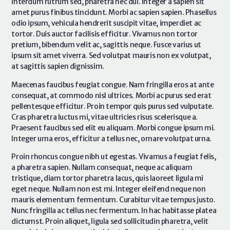
interdum rutrum sed, pharetra nec dui. Integer a sapien sit
amet purus finibus tincidunt. Morbi ac sapien sapien. Phasellus
odio ipsum, vehicula hendrerit suscipit vitae, imperdiet ac
tortor. Duis auctor facilisis efficitur. Vivamus non tortor
pretium, bibendum velit ac, sagittis neque. Fusce varius ut
ipsum sit amet viverra. Sed volutpat mauris non ex volutpat,
at sagittis sapien dignissim.
Maecenas faucibus feugiat congue. Nam fringilla eros at ante
consequat, at commodo nisl ultrices. Morbi ac purus sed erat
pellentesque efficitur. Proin tempor quis purus sed vulputate.
Cras pharetra luctus mi, vitae ultricies risus scelerisque a.
Praesent faucibus sed elit eu aliquam. Morbi congue ipsum mi.
Integer urna eros, efficitur a tellus nec, ornare volutpat urna.
Proin rhoncus congue nibh ut egestas. Vivamus a feugiat felis,
a pharetra sapien. Nullam consequat, neque ac aliquam
tristique, diam tortor pharetra lacus, quis laoreet ligula mi
eget neque. Nullam non est mi. Integer eleifend neque non
mauris elementum fermentum. Curabitur vitae tempus justo.
Nunc fringilla ac tellus nec fermentum. In hac habitasse platea
dictumst. Proin aliquet, ligula sed sollicitudin pharetra, velit